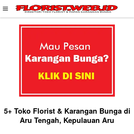
Skip
Mobile
to
Menu
content
5+ Toko Florist & Karangan Bunga di
Aru Tengah, Kepulauan Aru