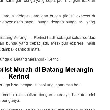
an karangan bunga yang cepat jadi mungkin tidaklah
karena terdapat karangan bunga (florist) express di
 menyediakan papan bunga dengan bunga asli yang
 Batang Merangin – Kerinci hadir sebagai solusi cerdas
n bunga yang cepat jadi. Meskipun express, hasil
 tampak cantik di mata.
rist Murah di Batang Merangin
– Kerinci
 bunga bisa menjadi simbol ungkapan rasa hati.
ersebut disesuaikan dengan acaranya, baik dari sisi
is bunganya.
tiap kematian, setiap peresmian dan hampir di setiap