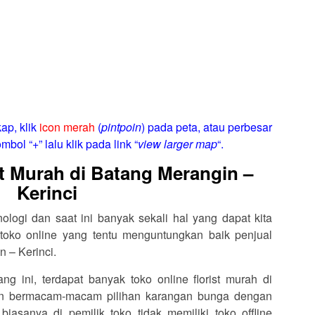
ap, klik
icon merah
(
pintpoin
) pada peta, atau perbesar
mbol “+” lalu klik pada link “
view larger map
“.
st Murah di Batang Merangin –
Kerinci
logi dan saat ini banyak sekali hal yang dapat kita
toko online yang tentu menguntungkan baik penjual
 – Kerinci.
ang ini, terdapat banyak toko online florist murah di
an bermacam-macam pilihan karangan bunga dengan
asanya di pemilik toko tidak memiliki toko offline