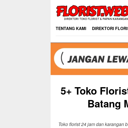
Skip
to
content
TENTANG KAMI
DIREKTORI FLORI
5+ Toko Flori
Batang M
Toko florist 24 jam dan karangan