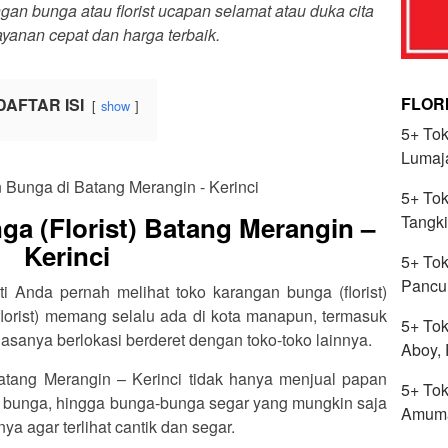
n bunga atau florist ucapan selamat atau duka cita
yanan cepat dan harga terbaik.
FLOR
DAFTAR ISI
show
5+ Tok
Lumaj
5+ Tok
a (Florist) Batang Merangin –
Tangki
Kerinci
5+ Tok
Pancu
ti Anda pernah melihat toko karangan bunga (florist)
lorist) memang selalu ada di kota manapun, termasuk
5+ Tok
iasanya berlokasi berderet dengan toko-toko lainnya.
Aboy,
Batang Merangin – Kerinci tidak hanya menjual papan
5+ Tok
 bunga, hingga bunga-bunga segar yang mungkin saja
Amuma
a agar terlihat cantik dan segar.