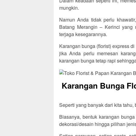
Dalam keadaan seperti ini, memes
mungkin.
Namun Anda tidak perlu khawatir, 
Batang Merangin – Kerinci yang
terjaga kesegarannya.
Karangan bunga (florist) express di
jika Anda perlu memesan karanga
karangan bunga tetap rapi sehingga
Karangan Bunga Flo
Seperti yang banyak dari kita tahu,
Biasanya, bentuk karangan bunga t
dekorasi/desain hingga pilihan jen
Setiap perayaan, setiap pesta, se