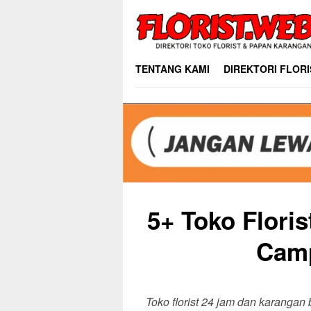
Skip
to
content
TENTANG KAMI
DIREKTORI FLORI
5+ Toko Flori
Camp
Toko florist 24 jam dan karanga