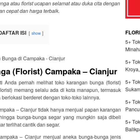
a atau florist ucapan selamat atau duka cita dengan
an cepat dan harga terbaik.
FLOR
DAFTAR ISI
show
5+ Tok
Minah
5+ Tok
a (Florist) Campaka – Cianjur
Kroya,
5+ Tok
ti Anda pernah melihat toko karangan bunga (florist)
Sukama
lorist) memang selalu ada di kota manapun, termasuk
berlokasi berderet dengan toko-toko lainnya.
5+ Tok
Pancu
Campaka – Cianjur tidak hanya menjual papan karangan
hingga bunga-bunga segar yang mungkin saja dibeli
5+ Tok
 terlihat cantik dan segar.
Balikp
 Campaka – Cianjur menjual aneka bunga-bunga jenis