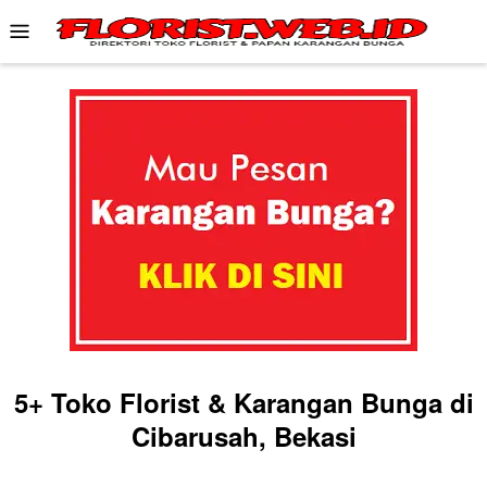
Skip
Mobile
to
Menu
content
5+ Toko Florist & Karangan Bunga di
Cibarusah, Bekasi