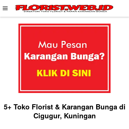
Skip
Mobile
to
Menu
content
5+ Toko Florist & Karangan Bunga di
Cigugur, Kuningan