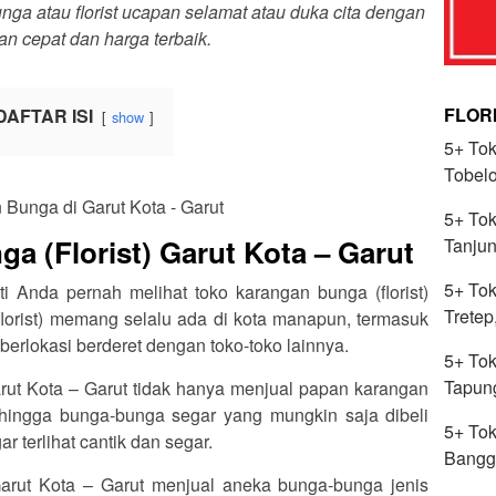
a atau florist ucapan selamat atau duka cita dengan
an cepat dan harga terbaik.
FLOR
DAFTAR ISI
show
5+ Tok
Tobelo
5+ Tok
a (Florist) Garut Kota – Garut
Tanjun
5+ Tok
ti Anda pernah melihat toko karangan bunga (florist)
Trete
lorist) memang selalu ada di kota manapun, termasuk
berlokasi berderet dengan toko-toko lainnya.
5+ Tok
Tapun
Garut Kota – Garut tidak hanya menjual papan karangan
hingga bunga-bunga segar yang mungkin saja dibeli
5+ Tok
 terlihat cantik dan segar.
Bangg
 Garut Kota – Garut menjual aneka bunga-bunga jenis