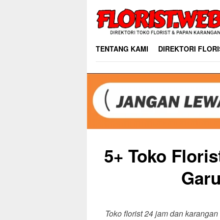
Skip
to
content
TENTANG KAMI
DIREKTORI FLORI
5+ Toko Flori
Garu
Toko florist 24 jam dan karanga