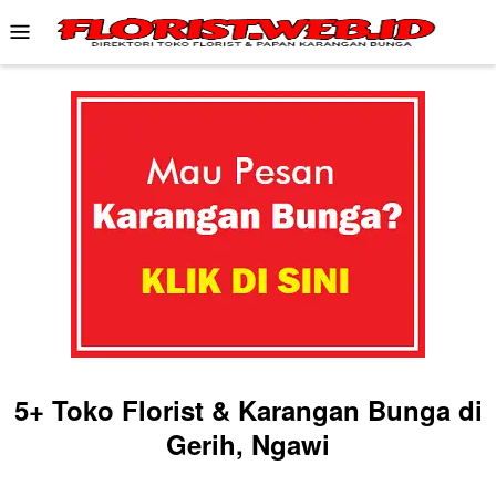
Skip
Mobile
to
Menu
content
5+ Toko Florist & Karangan Bunga di
Gerih, Ngawi