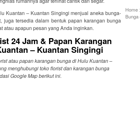
nghias rumahnya agar terlihat cantik dan segar.
Home
Hulu Kuantan – Kuantan Singingi menjual aneka bunga-
Bunga 
nt, juga tersedia dalam bentuk papan karangan bunga
at atau apapun pesan yang Anda inginkan.
ist 24 Jam & Papan Karangan
Kuantan – Kuantan Singingi
orist atau papan karangan bunga di Hulu Kuantan –
ung menghubungi toko florist dan karangan bunga
asi Google Map berikut ini.