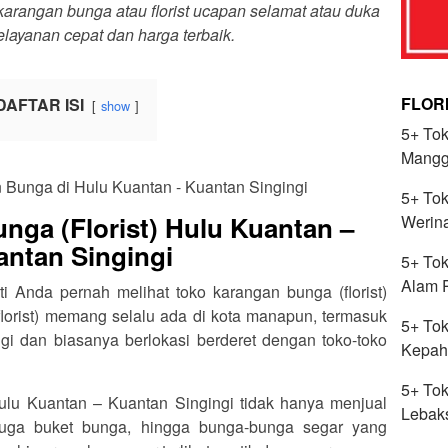
rangan bunga atau florist ucapan selamat atau duka
elayanan cepat dan harga terbaik.
FLOR
DAFTAR ISI
show
5+ Tok
Mangga
5+ Tok
nga (Florist) Hulu Kuantan –
Werin
antan Singingi
5+ Tok
Alam 
ti Anda pernah melihat toko karangan bunga (florist)
lorist) memang selalu ada di kota manapun, termasuk
5+ Tok
gi dan biasanya berlokasi berderet dengan toko-toko
Kepah
5+ Tok
Hulu Kuantan – Kuantan Singingi tidak hanya menjual
Lebaks
uga buket bunga, hingga bunga-bunga segar yang