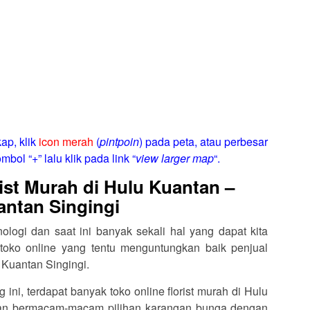
ap, klik
icon merah
(
pintpoin
) pada peta, atau perbesar
mbol “+” lalu klik pada link “
view larger map
“.
ist Murah di Hulu Kuantan –
antan Singingi
logi dan saat ini banyak sekali hal yang dapat kita
toko online yang tentu menguntungkan baik penjual
Kuantan Singingi.
g ini, terdapat banyak toko online florist murah di Hulu
gan bermacam-macam pilihan karangan bunga dengan