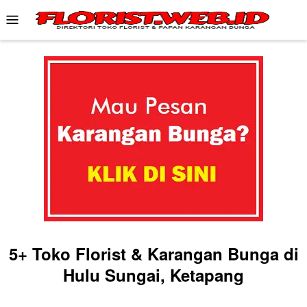
Skip
Mobile
to
Menu
content
5+ Toko Florist & Karangan Bunga di
Hulu Sungai, Ketapang