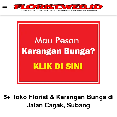
Skip
Mobile
to
Menu
content
5+ Toko Florist & Karangan Bunga di
Jalan Cagak, Subang