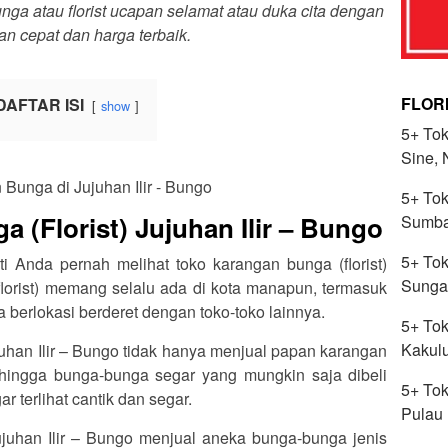
a atau florist ucapan selamat atau duka cita dengan
an cepat dan harga terbaik.
FLOR
DAFTAR ISI
show
5+ Tok
Sine,
5+ Tok
 (Florist) Jujuhan Ilir – Bungo
Sumba
5+ Tok
ti Anda pernah melihat toko karangan bunga (florist)
Sunga
lorist) memang selalu ada di kota manapun, termasuk
a berlokasi berderet dengan toko-toko lainnya.
5+ Tok
Kakul
ujuhan Ilir – Bungo tidak hanya menjual papan karangan
hingga bunga-bunga segar yang mungkin saja dibeli
5+ Tok
 terlihat cantik dan segar.
Pulau 
Jujuhan Ilir – Bungo menjual aneka bunga-bunga jenis