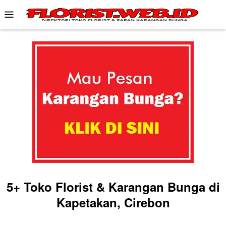
Skip
Mobile
to
Menu
content
5+ Toko Florist & Karangan Bunga di
Kapetakan, Cirebon