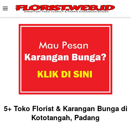
Skip
Mobile
to
Menu
content
5+ Toko Florist & Karangan Bunga di
Kototangah, Padang