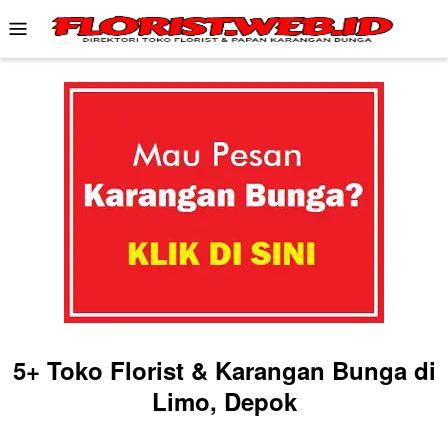
Skip
Mobile
to
Menu
content
5+ Toko Florist & Karangan Bunga di
Limo, Depok