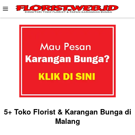
Skip
Mobile
to
Menu
content
5+ Toko Florist & Karangan Bunga di
Malang