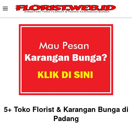
Skip
Mobile
to
Menu
content
5+ Toko Florist & Karangan Bunga di
Padang