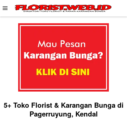
Skip
Mobile
to
Menu
content
5+ Toko Florist & Karangan Bunga di
Pagerruyung, Kendal