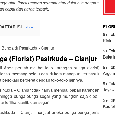
a atau florist ucapan selamat atau duka cita dengan
an cepat dan harga terbaik.
FLOR
DAFTAR ISI
show
5+ Tok
Kinto
5+ Tok
 (Florist) Pasirkuda – Cianjur
Bukit 
5+ Tok
ti Anda pernah melihat toko karangan bunga (florist)
Argomu
lorist) memang selalu ada di kota manapun, termasuk
 berlokasi berderet dengan toko-toko lainnya.
5+ Tok
Jayaw
asirkuda – Cianjur tidak hanya menjual papan karangan
hingga bunga-bunga segar yang mungkin saja dibeli
5+ Tok
 terlihat cantik dan segar.
Kaure
Pasirkuda – Cianjur menjual aneka bunga-bunga jenis