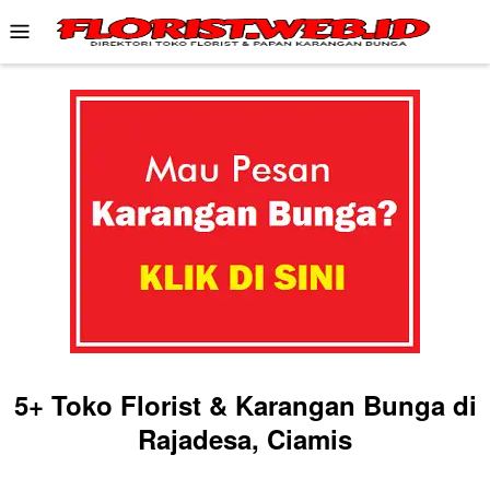
Skip
Mobile
to
Menu
content
5+ Toko Florist & Karangan Bunga di
Rajadesa, Ciamis