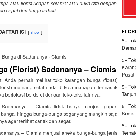
a atau florist ucapan selamat atau duka cita dengan
an cepat dan harga terbaik.
FLOR
DAFTAR ISI
show
5+ Tok
Daman
5+ Tok
a (Florist) Sadananya – Ciamis
Karang
Pusat
ti Anda pernah melihat toko karangan bunga (florist)
5+ Tok
lorist) memang selalu ada di kota manapun, termasuk
Tanju
 berlokasi berderet dengan toko-toko lainnya.
5+ Tok
di Sadananya – Ciamis tidak hanya menjual papan
Seman
 bunga, hingga bunga-bunga segar yang mungkin saja
a agar terlihat cantik dan segar.
5+ Tok
Ternat
 Sadananya – Ciamis menjual aneka bunga-bunga jenis