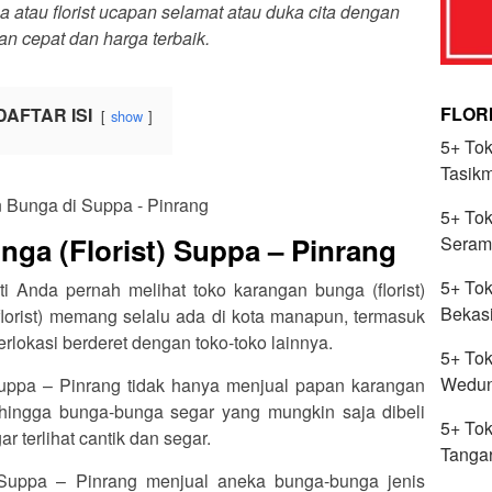
tau florist ucapan selamat atau duka cita dengan
an cepat dan harga terbaik.
FLOR
DAFTAR ISI
show
5+ Tok
Tasik
5+ Tok
ga (Florist) Suppa – Pinrang
Seram
5+ Tok
ti Anda pernah melihat toko karangan bunga (florist)
Bekas
lorist) memang selalu ada di kota manapun, termasuk
rlokasi berderet dengan toko-toko lainnya.
5+ Tok
Wedun
 Suppa – Pinrang tidak hanya menjual papan karangan
hingga bunga-bunga segar yang mungkin saja dibeli
5+ Tok
 terlihat cantik dan segar.
Tanga
i Suppa – Pinrang menjual aneka bunga-bunga jenis