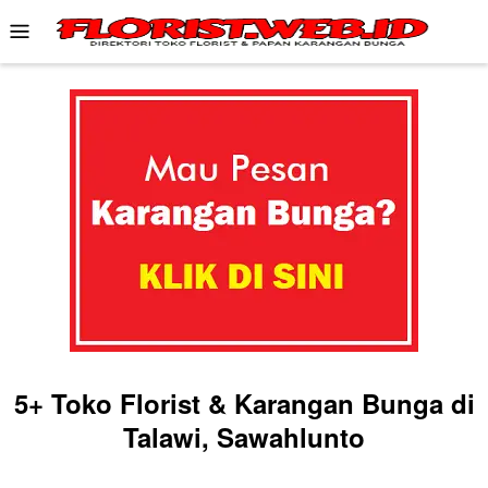
Skip
Mobile
to
Menu
content
5+ Toko Florist & Karangan Bunga di
Talawi, Sawahlunto