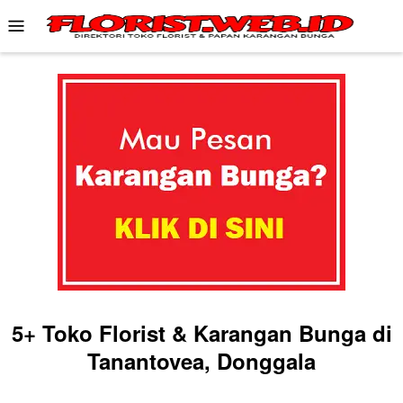
Skip
Mobile
to
Menu
content
5+ Toko Florist & Karangan Bunga di
Tanantovea, Donggala