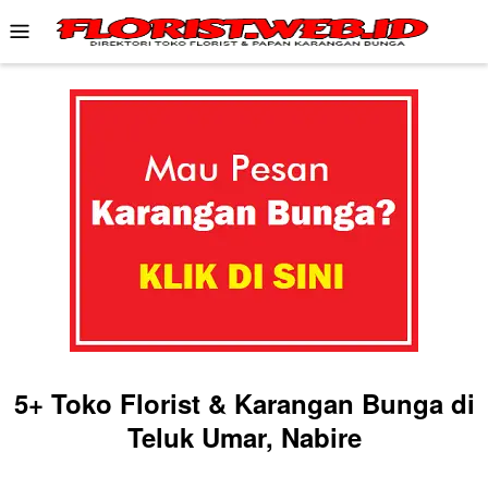
Skip
Mobile
to
Menu
content
5+ Toko Florist & Karangan Bunga di
Teluk Umar, Nabire