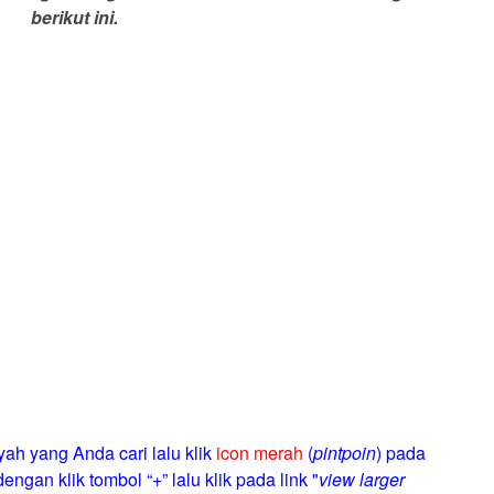
berikut ini.
yah yang Anda cari lalu klik
icon merah
(
pintpoin
) pada
engan klik tombol “+” lalu klik pada link "
view larger