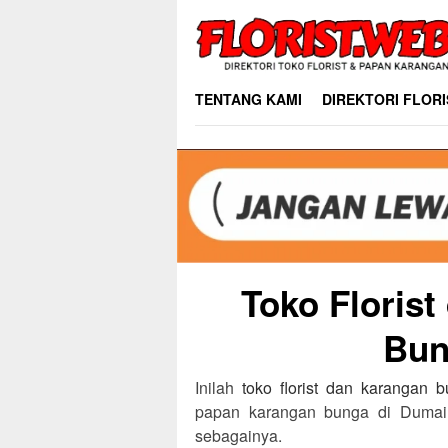
Skip
to
content
TENTANG KAMI
DIREKTORI FLORI
Toko Floris
Bun
Inilah
toko florist dan karangan 
papan karangan bunga di Dumai 
sebagainya.